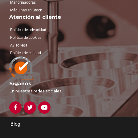
Mandrinadoras
Máquinas en Stock
Atención al cliente
Política de privacidad
Política de cookies
Aviso legal
Política de calidad
Síganos
En nuestras redes sociales:
Blog