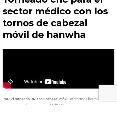
sector médico con los
tornos de cabezal
móvil de hanwha
Para el
torneado CNC con cabezal móvil
ofrecemos las máquinas de
la prestigiosa firma koreana
HANWHA
, que cuenta con varios
modelos de
tornos cnc
y múltiples configuraciones para el