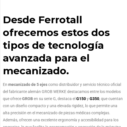
Desde Ferrotall
ofrecemos estos dos
tipos de tecnología
avanzada para el
mecanizado.
En
mecanizado de 5 ejes
como distribuidor y servicio técnico oficial
del fabricante alemán GROB WERKE destacamos entre los modelos
que ofrece
GROB
en su serie G, destaca el
G150
y
G350
, que cuentan
con un diseño compacto y una elevada rigidez, lo que permite una
alta precisión en el mecanizado de piezas médicas complejas.
Además, ofrecen una excelente ergonomía y accesibilidad para los
operarios, lo que facilita la programación y operación de la máquina.