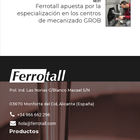
NEXT
Ferrotall apuesta por la
especialización en los centros
de mecanizado GROB
Pol. Ind. Las Norias C/Blanco Macael S/N
03670 Monforte del Cid, Alicante (España)
+34 966 662 296
hola@ferrotall.com
Productos