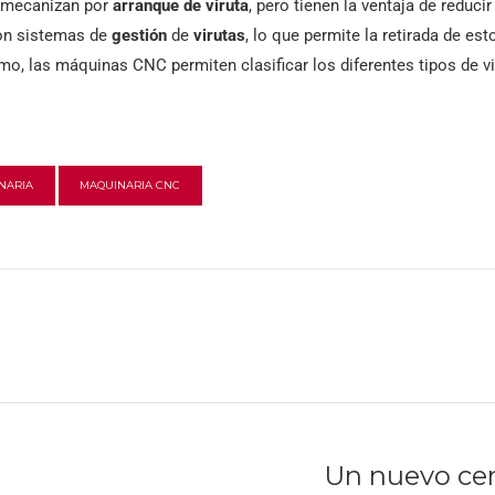
 mecanizan por
arranque de viruta
, pero tienen la ventaja de reducir
con sistemas de
gestión
de
virutas
, lo que permite la retirada de e
mo, las máquinas CNC permiten clasificar los diferentes tipos de vir
NARIA
MAQUINARIA CNC
Un nuevo ce