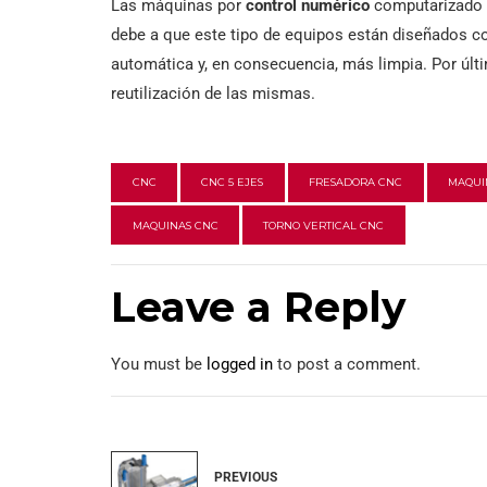
Las máquinas por
control numérico
computarizado
debe a que este tipo de equipos están diseñados 
automática y, en consecuencia, más limpia. Por últi
reutilización de las mismas.
CNC
CNC 5 EJES
FRESADORA CNC
MAQUI
MAQUINAS CNC
TORNO VERTICAL CNC
Leave a Reply
You must be
logged in
to post a comment.
PREVIOUS