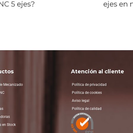
NC 5 ejes?
ejes en
uctos
Atención al cliente
de Mecanizado
Política de privacidad
CNC
Política de cookies
Aviso legal
as
Política de calidad
adoras
 en Stock