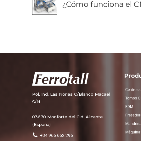
¿Cómo funciona el C
Prod
Centros 
Pol. Ind. Las Norias C/Blanco Macael
Tornos 
S/N
EDM
Fresador
03670 Monforte del Cid, Alicante
Mandrin
(España)
Máquinas
+34 966 662 296