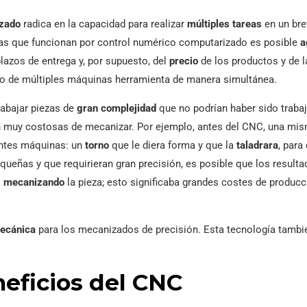
zado
radica en la capacidad para realizar
múltiples tareas
en un bre
nas que funcionan por control numérico computarizado es posible
a
plazos de entrega y, por supuesto, del
precio
de los productos y de 
o de múltiples máquinas herramienta de manera simultánea.
rabajar piezas de
gran complejidad
que no podrían haber sido trab
n muy costosas de mecanizar. Por ejemplo, antes del CNC, una mism
entes máquinas: un
torno
que le diera forma y que la
taladrara
, para
queñas y que requirieran gran precisión, es posible que los result
o
mecanizando
la pieza; esto significaba grandes costes de produc
ecánica
para los mecanizados de precisión. Esta tecnología también
neficios del CNC