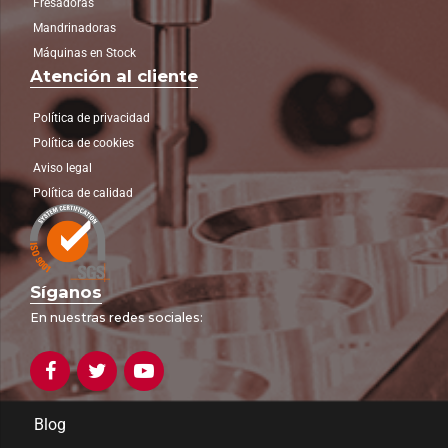
Fresadoras
Mandrinadoras
Máquinas en Stock
Atención al cliente
Política de privacidad
Política de cookies
Aviso legal
Política de calidad
Síganos
En nuestras redes sociales:
Blog