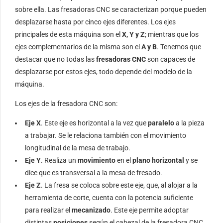
sobre ella. Las fresadoras CNC se caracterizan porque pueden
desplazarse hasta por cinco ejes diferentes. Los ejes
principales de esta máquina son el
X, Y y Z
; mientras que los
ejes complementarios de la misma son el
A y B
. Tenemos que
destacar que no todas las
fresadoras CNC
son capaces de
desplazarse por estos ejes, todo depende del modelo de la
máquina.
Los ejes de la fresadora CNC son:
Eje X
. Este eje es horizontal a la vez que
paralelo
a la pieza
a trabajar. Se le relaciona también con el movimiento
longitudinal de la mesa de trabajo.
Eje Y
. Realiza un
movimiento
en el
plano horizontal
y se
dice que es transversal a la mesa de fresado.
Eje Z
. La fresa se coloca sobre este eje, que, al alojar a la
herramienta de corte, cuenta con la potencia suficiente
para realizar el
mecanizado
. Este eje permite adoptar
distintas
posiciones
según el cabezal de la fresadora CNC.