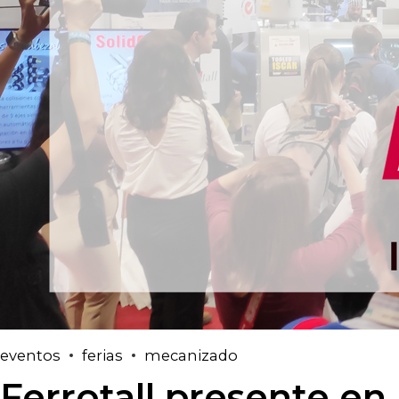
eventos
ferias
mecanizado
Ferrotall presente e