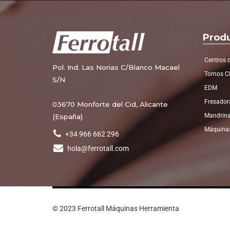
Prod
Centros 
Pol. Ind. Las Norias C/Blanco Macael
Tornos 
S/N
EDM
Fresador
03670 Monforte del Cid, Alicante
Mandrin
(España)
Máquinas
+34 966 662 296
hola@ferrotall.com
© 2023 Ferrotall Máquinas Herramienta