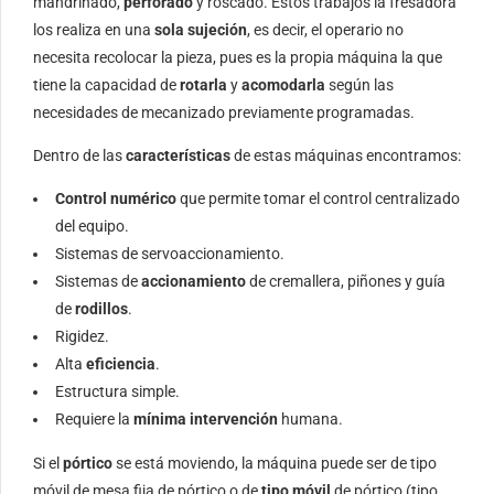
mandrinado,
perforado
y roscado. Estos trabajos la fresadora
los realiza en una
sola sujeción
, es decir, el operario no
necesita recolocar la pieza, pues es la propia máquina la que
tiene la capacidad de
rotarla
y
acomodarla
según las
necesidades de mecanizado previamente programadas.
Dentro de las
características
de estas máquinas encontramos:
Control numérico
que permite tomar el control centralizado
del equipo.
Sistemas de servoaccionamiento.
Sistemas de
accionamiento
de cremallera, piñones y guía
de
rodillos
.
Rigidez.
Alta
eficiencia
.
Estructura simple.
Requiere la
mínima intervención
humana.
Si el
pórtico
se está moviendo, la máquina puede ser de tipo
móvil de mesa fija de pórtico o de
tipo móvil
de pórtico (tipo