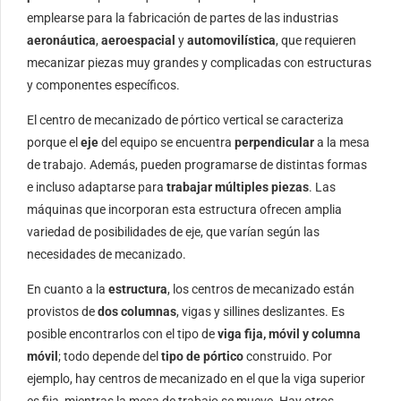
emplearse para la fabricación de partes de las industrias
aeronáutica
,
aeroespacial
y
automovilística
, que requieren
mecanizar piezas muy grandes y complicadas con estructuras
y componentes específicos.
El centro de mecanizado de pórtico vertical se caracteriza
porque el
eje
del equipo se encuentra
perpendicular
a la mesa
de trabajo. Además, pueden programarse de distintas formas
e incluso adaptarse para
trabajar múltiples piezas
. Las
máquinas que incorporan esta estructura ofrecen amplia
variedad de posibilidades de eje, que varían según las
necesidades de mecanizado.
En cuanto a la
estructura
, los centros de mecanizado están
provistos de
dos columnas
, vigas y sillines deslizantes. Es
posible encontrarlos con el tipo de
viga fija, móvil y columna
móvil
; todo depende del
tipo de pórtico
construido. Por
ejemplo, hay centros de mecanizado en el que la viga superior
es fija, mientras la mesa de trabajo se mueve. Hay otros