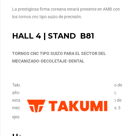
La prestigiosa firma coreana estará presente en AMB con
los tornos cnc tipo suizo de precisión.
HALL 4 | STAND B81
TORNOS CNC TIPO SUIZO PARA EL SECTOR DEL
MECANIZADO-DECOLETAJE-DENTAL
Takumi estará presenta con sus centros de mecanizado de
alto rendimiento, que se caracterizan por su alta rigidez,
estabilidad térmica y dinámica. Cubren todo el espectro de
mecanizado de la fabricación de herramientas y moldes: 3
ejes , 5 ejes y grafito.