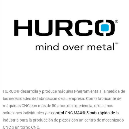
HURCO® desarrolla y produce máquinas-herramienta a la medida de
las necesidades de fabricación de su empresa. Como fabricante de
máquinas CNC con más de 50 años de experiencia, ofrecemos
soluciones individuales y el
control CNC MAX® 5 más rápido de
la
industria para la producción de piezas con un centro de mecanizado
CNC o un torno CNC.