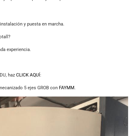
instalación y puesta en marcha.
otall?
ada experiencia.
DU, haz
CLICK AQUÍ
:
de mecanizado 5 ejes GROB con
FAYMM
.