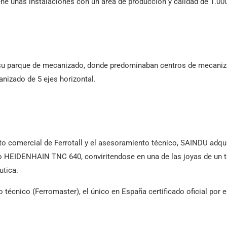
ene unas instalaciones con un área de producción y calidad de 1.00
su parque de mecanizado, donde predominaban centros de mecanizad
nizado de 5 ejes horizontal.
nto comercial de Ferrotall y el asesoramiento técnico, SAINDU adq
 HEIDENHAIN TNC 640, conviritendose en una de las joyas de un tal
utica.
 técnico (Ferromaster), el único en España certificado oficial por 