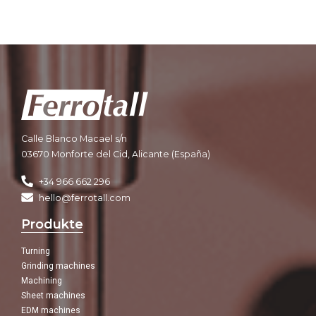
Calle Blanco Macael s/n
03670 Monforte del Cid, Alicante (España)
+34 966 662 296
hello@ferrotall.com
Produkte
Turning
Grinding machines
Machining
Sheet machines
EDM machines