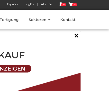
Español
Inglés
Alemán
0
0
 Fertigung
Sektoren
Kontakt
×
KAUF
NZEIGEN