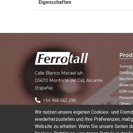
Eigenschaften
Prod
Turning
Calle Blanco Macael s/n
Grindin
Machini
03670 Monforte del Cid, Alicante
Sheet m
(España)
EDM ma
Presses
+34 966 662 296
Others
hello@ferrotall.com
Wir nutzen unsere eigenen Cookies- und Fremd
wiederherzustellen und Ihre Präferenzen, maßg
Website zu erhalten. Wenn Sie unsere Seiten 