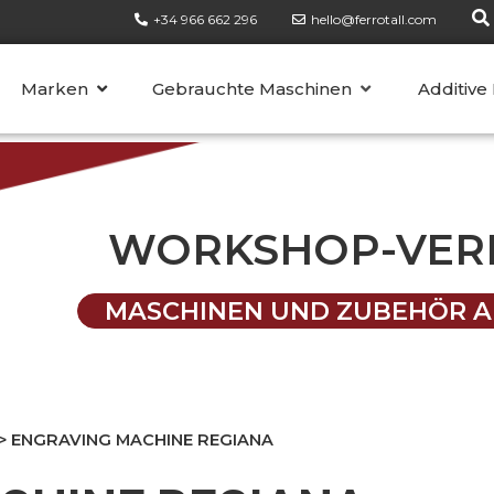
+34 966 662 296
hello@ferrotall.com
KATEGORIEN
Marken
Gebrauchte Maschinen
Additive
WORKSHOP-VER
MASCHINEN UND ZUBEHÖR A
>
ENGRAVING MACHINE REGIANA