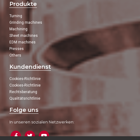
Produkte
Turning
Grinding machines
Machining
Sheet machines
EDM machines
Presses
Others
Kundendienst
Cookies-Richtlinie
Cookies-Richtlinie
Rechtsberatung
Qualitätsrichtlinie
Folge uns
In unseren sozialen Netzwerken: