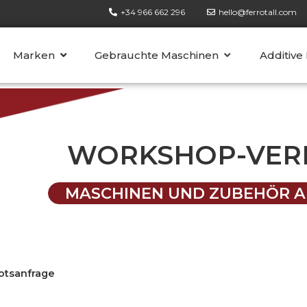
+34 966 662 296
hello@ferrotall.com
KATEGORIEN
Marken
Gebrauchte Maschinen
Additive
WORKSHOP-VER
MASCHINEN UND ZUBEHÖR A
tsanfrage