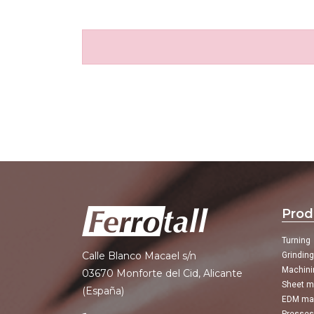
Prod
Turning
Calle Blanco Macael s/n
Grindin
Machini
03670 Monforte del Cid, Alicante
Sheet m
(España)
EDM ma
Presses