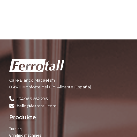
Calle Blanco Macael s/n
03670 Monforte del Cid, Alicante (España)
+34 966 662 296
hello@ferrotall.com
Produkte
Turning
Grinding machines