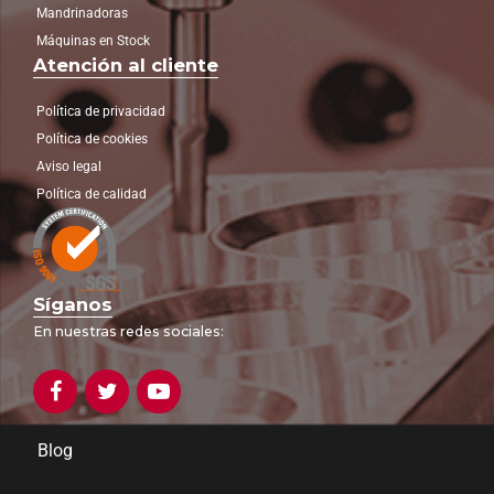
Mandrinadoras
Máquinas en Stock
Atención al cliente
Política de privacidad
Política de cookies
Aviso legal
Política de calidad
Síganos
En nuestras redes sociales:
Blog