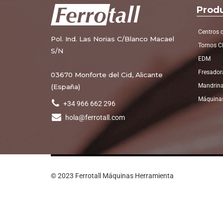
Prod
Centros 
Pol. Ind. Las Norias C/Blanco Macael
Tornos 
S/N
EDM
Fresador
03670 Monforte del Cid, Alicante
Mandrin
(España)
Máquinas
+34 966 662 296
hola@ferrotall.com
© 2023 Ferrotall Máquinas Herramienta