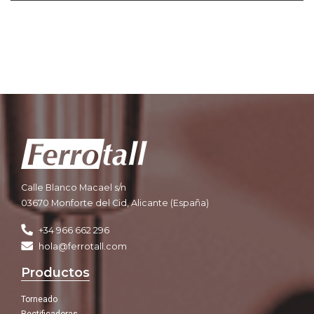
Calle Blanco Macael s/n
03670 Monforte del Cid, Alicante (España)
+34 966 662 296
hola@ferrotall.com
Productos
Torneado