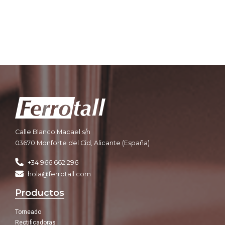
Calle Blanco Macael s/n
03670 Monforte del Cid, Alicante (España)
+34 966 662 296
hola@ferrotall.com
Productos
Torneado
Rectificadoras