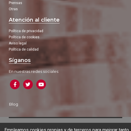
Prensas
Otras
Atención al cliente
Política de privacidad
Política de cookies
Aviso legal
Política de calidad
Síganos
En nuestras redes sociales:
Blog
Empleamos cookies propias y de terceros para mejorar tanto
© 2026 Ferrotall Máquinas Herramienta