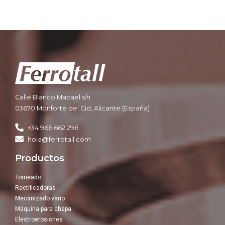
Calle Blanco Macael s/n
03670 Monforte del Cid, Alicante (España)
+34 966 662 296
hola@ferrotall.com
Productos
Torneado
Rectificadoras
Mecanizado vario
Máquina para chapa
Electroerosiones