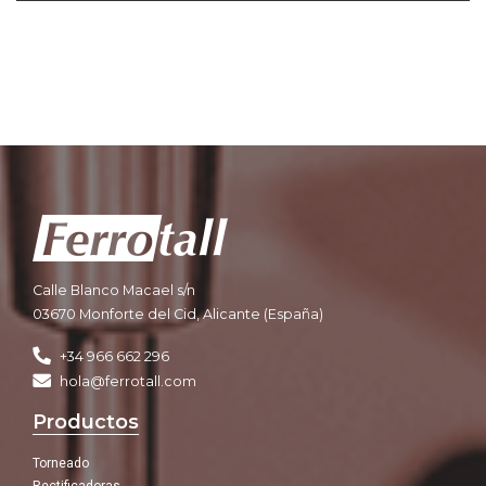
Calle Blanco Macael s/n
03670 Monforte del Cid, Alicante (España)
+34 966 662 296
hola@ferrotall.com
Productos
Torneado