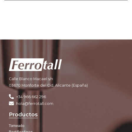
Calle Blanco Macael s/n
03670 Monforte del Cid, Alicante (España)
+34 966 662 296
hola@ferrotall.com
Productos
Torneado