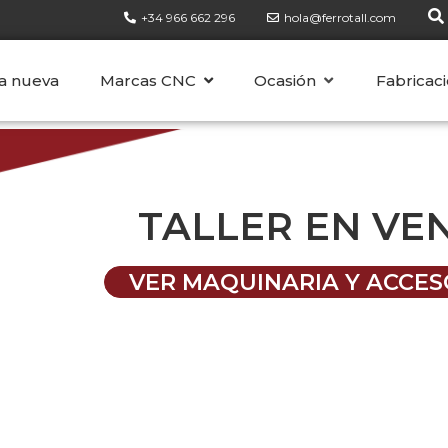
+34 966 662 296
hola@ferrotall.com
CATEGORÍAS
a nueva
Marcas CNC
Ocasión
Fabricaci
TALLER EN VE
VER MAQUINARIA Y ACCES