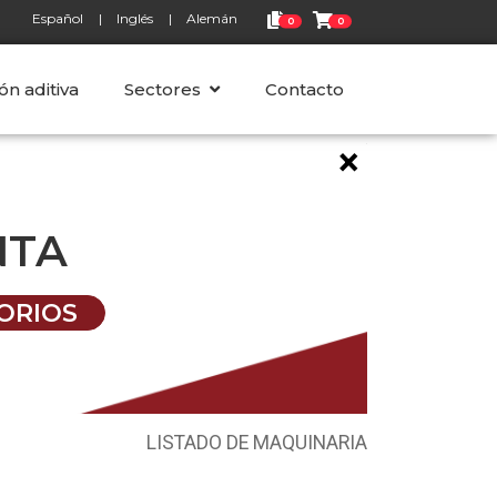
Español
Inglés
Alemán
0
0
ón aditiva
Sectores
Contacto
×
NTA
ORIOS
LISTADO DE MAQUINARIA