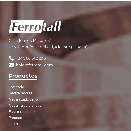
Calle Blanco Macael s/n
03670 Monforte del Cid, Alicante (España)
+34 966 662 296
hola@ferrotall.com
Productos
Torneado
Rectificadoras
Mecanizado vario
Máquina para chapa
Electroerosiones
Prensas
Otras