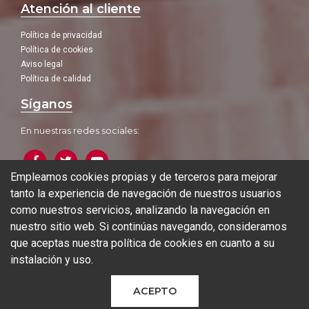
Atención al cliente
Política de privacidad
Política de cookies
Aviso legal
Política de calidad
Síganos
En nuestras redes sociales:
Empleamos cookies propias y de terceros para mejorar
tanto la experiencia de navegación de nuestros usuarios
Blog
como nuestros servicios, analizando la navegación en
nuestro sitio web. Si continúas navegando, consideramos
que aceptas nuestra
política de cookies
en cuanto a su
instalación y uso.
© 2026 Ferrotall Máquinas Herramienta
ACEPTO
Maquinaria nueva
Marcas CNC
Ocasión
Fabricación aditiva
Sectores
Contacto