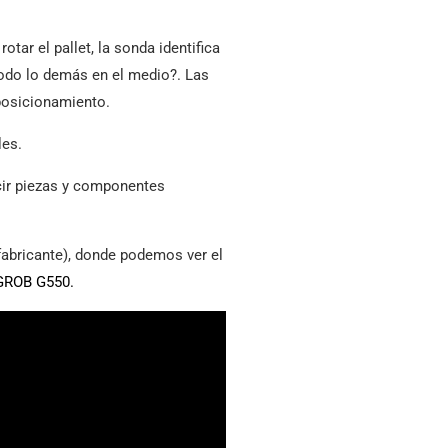
tar el pallet, la sonda identifica
 todo lo demás en el medio?. Las
posicionamiento.
les.
cir piezas y componentes
 fabricante), donde podemos ver el
GROB G550.