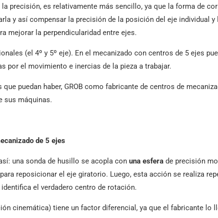
a precisión, es relativamente más sencillo, ya que la forma de corr
rla y así compensar la precisión de la posición del eje individual y
ra mejorar la perpendicularidad entre ejes.
nales (el 4º y 5º eje). En el mecanizado con centros de 5 ejes pue
 por el movimiento e inercias de la pieza a trabajar.
es que puedan haber, GROB como fabricante de centros de mecaniza
de sus máquinas.
ecanizado de 5 ejes
así: una sonda de husillo se acopla con
una esfera
de precisión mon
para reposicionar el eje giratorio. Luego, esta acción se realiza re
identifica el verdadero centro de rotación.
n cinemática) tiene un factor diferencial, ya que el fabricante lo l