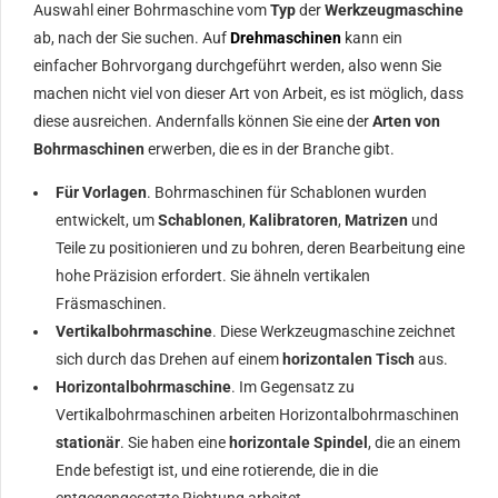
Auswahl einer Bohrmaschine vom
Typ
der
Werkzeugmaschine
ab, nach der Sie suchen. Auf
Drehmaschinen
kann ein
einfacher Bohrvorgang durchgeführt werden, also wenn Sie
machen nicht viel von dieser Art von Arbeit, es ist möglich, dass
diese ausreichen. Andernfalls können Sie eine der
Arten von
Bohrmaschinen
erwerben, die es in der Branche gibt.
Für Vorlagen
. Bohrmaschinen für Schablonen wurden
entwickelt, um
Schablonen
,
Kalibratoren
,
Matrizen
und
Teile zu positionieren und zu bohren, deren Bearbeitung eine
hohe Präzision erfordert. Sie ähneln vertikalen
Fräsmaschinen.
Vertikalbohrmaschine
. Diese Werkzeugmaschine zeichnet
sich durch das Drehen auf einem
horizontalen Tisch
aus.
Horizontalbohrmaschine
. Im Gegensatz zu
Vertikalbohrmaschinen arbeiten Horizontalbohrmaschinen
stationär
. Sie haben eine
horizontale Spindel
, die an einem
Ende befestigt ist, und eine rotierende, die in die
entgegengesetzte Richtung arbeitet.