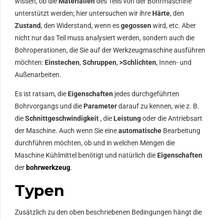
wissen, ob die
Materialien
des Teils von der Bohrmaschine
unterstützt werden; hier untersuchen wir ihre
Härte
, den
Zustand
, den Widerstand, wenn es
gegossen
wird, etc. Aber
nicht nur das Teil muss analysiert werden, sondern auch die
Bohroperationen, die Sie auf der Werkzeugmaschine ausführen
möchten:
Einstechen
,
Schruppen
,
>Schlichten
, Innen- und
Außenarbeiten.
Es ist ratsam, die
Eigenschaften
jedes durchgeführten
Bohrvorgangs und die
Parameter
darauf zu kennen, wie z. B.
die
Schnittgeschwindigkeit
, die
Leistung
oder die Antriebsart
der Maschine. Auch wenn Sie eine
automatische
Bearbeitung
durchführen möchten, ob und in welchen Mengen die
Maschine Kühlmittel benötigt und natürlich die
Eigenschaften
der
bohrwerkzeug
.
Typen
Zusätzlich zu den oben beschriebenen Bedingungen hängt die