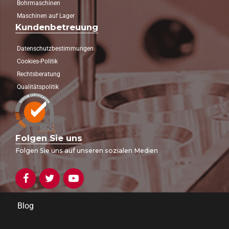
Bohrmaschinen
Maschinen auf Lager
Kundenbetreuung
Datenschutzbestimmungen
Cookies-Politik
Rechtsberatung
Qualitätspolitik
Folgen Sie uns
Folgen Sie uns auf unseren sozialen Medien
Blog