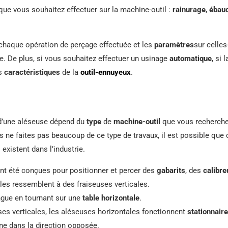
que vous souhaitez effectuer sur la machine-outil :
rainurage
,
ébau
chaque opération de perçage effectuée et les
paramètres
sur celles
e. De plus, si vous souhaitez effectuer un usinage
automatique
, si
es
caractéristiques
de la
outil-ennuyeux
.
x d’une aléseuse dépend du
type
de
machine-outil
que vous recherche
s ne faites pas beaucoup de ce type de travaux, il est possible que 
 existent dans l’industrie.
ont été conçues pour positionner et percer des
gabarits
, des
calibre
lles ressemblent à des fraiseuses verticales.
ingue en tournant sur une
table horizontale
.
ses verticales, les aléseuses horizontales fonctionnent
stationnaire
nne dans la direction opposée.