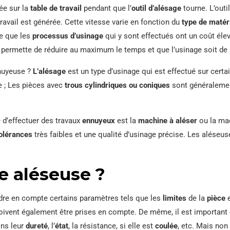
ée sur la
table de travail
pendant que l’
outil d’alésage
tourne. L’outil
ravail est générée. Cette vitesse varie en fonction du
type de matér
ue que les
processus d’usinage
qui y sont effectués ont un coût élevé
permette de réduire au maximum le temps et que l’usinage soit de p
nnuyeuse ?
L’alésage
est un type d’usinage qui est effectué sur certa
e ; Les pièces avec
trous cylindriques ou coniques
sont généralemen
e d’effectuer des travaux
ennuyeux
est la
machine à aléser
ou la mac
olérances
très faibles et une qualité d’usinage précise. Les aléseus
e aléseuse ?
ndre en compte certains paramètres tels que les
limites
de la
pièce
e
ivent également être prises en compte. De même, il est important 
ons leur
dureté
, l’
état
, la résistance, si elle est
coulée
, etc. Mais non