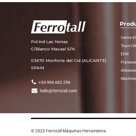
Produ
Centre d
Pol.Ind Las Norias
Tours C
C/Blanco Macael S/N
EDM
03670 Monforte del Cid (ALICANTE)
Fraiseus
SPAIN
Aléseuse
Machines
+34 966 662 296
hello@ferrotall.com
© 2023 Ferrotall Máquinas Herramienta