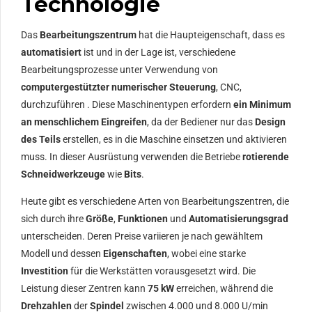
Technologie
Das
Bearbeitungszentrum
hat die Haupteigenschaft, dass es
automatisiert
ist und in der Lage ist, verschiedene
Bearbeitungsprozesse unter Verwendung von
computergestützter numerischer Steuerung
, CNC,
durchzuführen . Diese Maschinentypen erfordern
ein Minimum
an menschlichem Eingreifen
, da der Bediener nur das
Design
des Teils
erstellen, es in die Maschine einsetzen und aktivieren
muss. In dieser Ausrüstung verwenden die Betriebe
rotierende
Schneidwerkzeuge
wie
Bits
.
Heute gibt es verschiedene Arten von Bearbeitungszentren, die
sich durch ihre
Größe
,
Funktionen
und
Automatisierungsgrad
unterscheiden. Deren Preise variieren je nach gewähltem
Modell und dessen
Eigenschaften
, wobei eine starke
Investition
für die Werkstätten vorausgesetzt wird. Die
Leistung dieser Zentren kann
75 kW
erreichen, während die
Drehzahlen
der
Spindel
zwischen 4.000 und 8.000 U/min