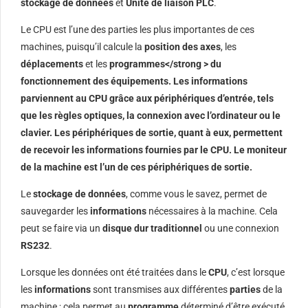
stockage de données
et
Unité de liaison PLC
.
Le CPU est l’une des parties les plus importantes de ces
machines, puisqu’il calcule la
position des axes
, les
déplacements
et les
programmes</strong > du
fonctionnement des équipements. Les informations
parviennent au CPU grâce aux périphériques d’entrée, tels
que les règles optiques, la
connexion
avec l’ordinateur ou le
clavier. Les
périphériques
de sortie, quant à eux, permettent
de recevoir les
informations
fournies par le CPU. Le moniteur
de la machine est l’un de ces périphériques de sortie.
Le
stockage de données
, comme vous le savez, permet de
sauvegarder les
informations
nécessaires à la machine. Cela
peut se faire via un
disque dur traditionnel
ou une connexion
RS232
.
Lorsque les données ont été traitées dans le
CPU
, c’est lorsque
les
informations
sont transmises aux différentes
parties
de la
machine ; cela permet au
programme
déterminé d’être exécuté