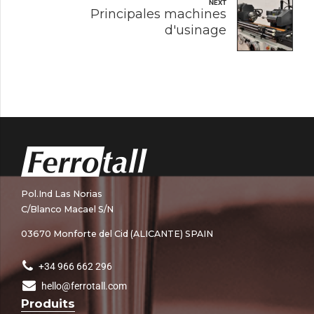
NEXT
Principales machines
d'usinage
Pol.Ind Las Norias
C/Blanco Macael S/N
03670 Monforte del Cid (ALICANTE) SPAIN
+34 966 662 296
hello@ferrotall.com
Produits