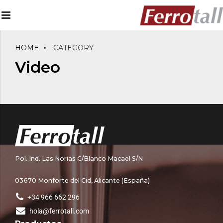
HOME
CATEGORY
Video
Pol. Ind. Las Norias C/Blanco Macael S/N
03670 Monforte del Cid, Alicante (España)
+34 966 662 296
hola@ferrotall.com