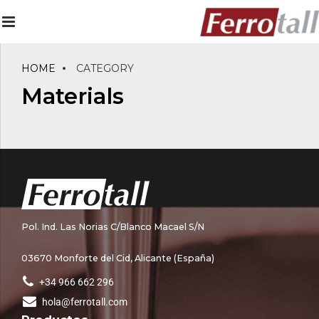
HOME
CATEGORY
Materials
Pol. Ind. Las Norias C/Blanco Macael S/N
03670 Monforte del Cid, Alicante (España)
+34 966 662 296
hola@ferrotall.com