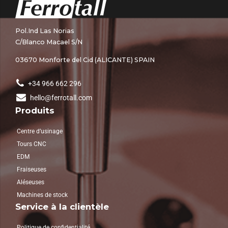
Pol.Ind Las Norias
C/Blanco Macael S/N
03670 Monforte del Cid (ALICANTE) SPAIN
+34 966 662 296
hello@ferrotall.com
Produits
Centre d’usinage
Tours CNC
EDM
Fraiseuses
Aléseuses
Machines de stock
Service à la clientèle
Politique de confidentialité