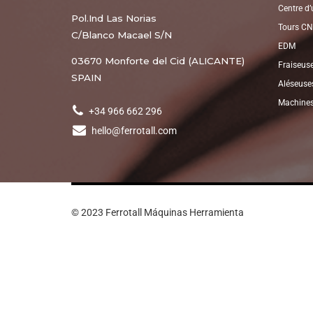
Centre d
Pol.Ind Las Norias
Tours C
C/Blanco Macael S/N
EDM
03670 Monforte del Cid (ALICANTE)
Fraiseus
SPAIN
Aléseuse
Machines
+34 966 662 296
hello@ferrotall.com
© 2023 Ferrotall Máquinas Herramienta