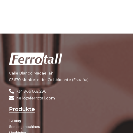
Calle Blanco Macael s/n
03670 Monforte del Cid, Alicante (España)
+34 966 662 296
hello@ferrotall.com
Produkte
Turning
Grinding machines