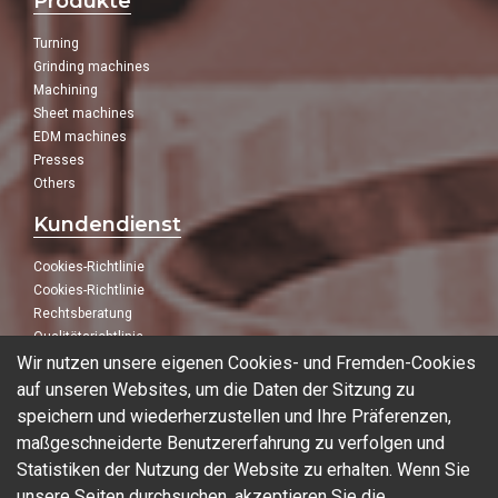
Produkte
Turning
Grinding machines
Machining
Sheet machines
EDM machines
Presses
Others
Kundendienst
Cookies-Richtlinie
Cookies-Richtlinie
Rechtsberatung
Qualitätsrichtlinie
Wir nutzen unsere eigenen Cookies- und Fremden-Cookies
Folge uns
auf unseren Websites, um die Daten der Sitzung zu
speichern und wiederherzustellen und Ihre Präferenzen,
In unseren sozialen Netzwerken:
maßgeschneiderte Benutzererfahrung zu verfolgen und
Statistiken der Nutzung der Website zu erhalten. Wenn Sie
unsere Seiten durchsuchen, akzeptieren Sie die