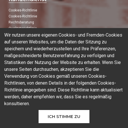
Cookies-Richtlinie
Cookies-Richtlinie
Rechtsberatung
Qualitätsrichtlinie
Wir nutzen unsere eigenen Cookies- und Fremden-Cookies
Folge uns
auf unseren Websites, um die Daten der Sitzung zu
speichern und wiederherzustellen und Ihre Präferenzen,
In unseren sozialen Netzwerken:
maßgeschneiderte Benutzererfahrung zu verfolgen und
Statistiken der Nutzung der Website zu erhalten. Wenn Sie
unsere Seiten durchsuchen, akzeptieren Sie die
Verwendung von Cookies gemäß unseren Cookies-
Blog
Richtlinien, von denen Details in der folgenden Cookies-
Richtlinie angegeben sind. Diese Richtlinie kann aktualisiert
werden, daher empfehlen wir, dass Sie es regelmäßig
konsultieren.
© 2026 Ferrotall Máquinas Herramienta
ICH STIMME ZU
CNC
Marken
Gebrauchte Maschinen
Additive Fertigung
Sektoren
Kontakt