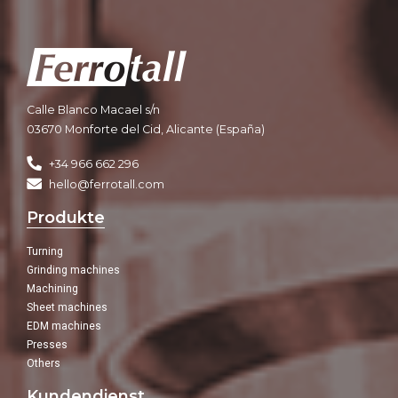
Calle Blanco Macael s/n
03670 Monforte del Cid, Alicante (España)
+34 966 662 296
hello@ferrotall.com
Produkte
Turning
Grinding machines
Machining
Sheet machines
EDM machines
Presses
Others
Kundendienst