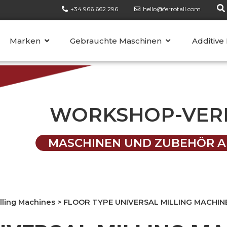
+34 966 662 296
hello@ferrotall.com
KATEGORIEN
Marken
Gebrauchte Maschinen
Additive
WORKSHOP-VER
MASCHINEN UND ZUBEHÖR A
lling Machines
>
FLOOR TYPE UNIVERSAL MILLING MACHIN