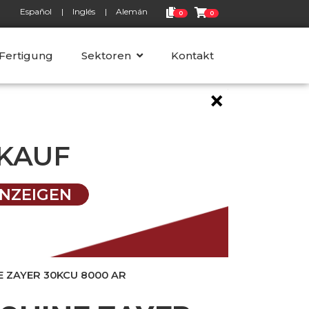
Español
Inglés
Alemán
0
0
 Fertigung
Sektoren
Kontakt
×
KAUF
NZEIGEN
E ZAYER 30KCU 8000 AR