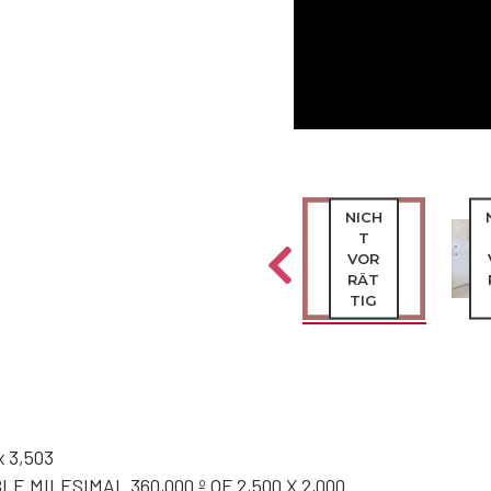
NICH
NICH
NICH
T
T
T
VOR
VOR
VOR
RÄT
RÄT
RÄT
TIG
TIG
TIG
x 3,503
 MILESIMAL 360,000 º OF 2,500 X 2,000