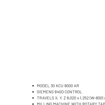
NICH
NICH
T
T
VOR
VOR
RÄT
RÄT
TIG
TIG
MODEL 30 KCU 8000 AR
SIEMENS 840D CONTROL
TRAVELS X, Y, Z 8,020 x 1,252 (W-800) 
MILLING MACHINE WITH ROTARY TABLE