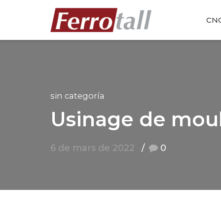
CN
sin categoría
Usinage de moul
6 de mars de 2022
0