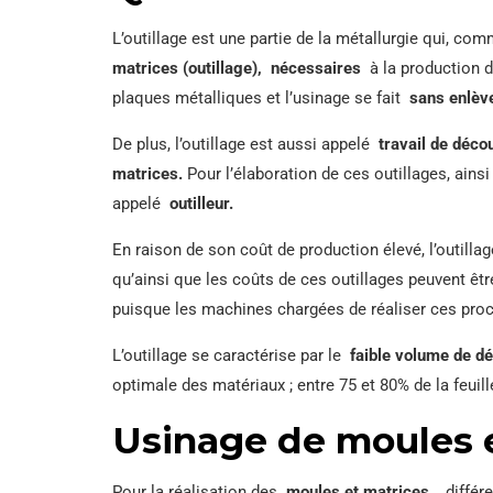
L’outillage est une partie de la métallurgie qui, c
matrices (outillage),
nécessaires
à la production de
plaques métalliques et l’usinage se fait
sans enlèv
De plus, l’outillage est aussi appelé
travail de déco
matrices.
Pour l’élaboration de ces outillages, ains
appelé
outilleur.
En raison de son coût de production élevé, l’outilla
qu’ainsi que les coûts de ces outillages peuvent êtr
puisque les machines chargées de réaliser ces pr
L’outillage se caractérise par le
faible volume de d
optimale des matériaux ; entre 75 et 80% de la feuille
Usinage de moules 
Pour la réalisation des
moules et matrices
, différ