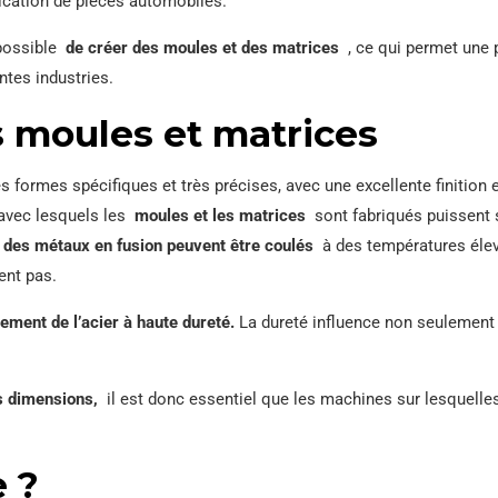
brication de pièces automobiles.
t possible
de créer des moules et des matrices
, ce qui permet une 
ntes industries.
s moules et matrices
s formes spécifiques et très précises, avec une excellente finition
 avec lesquels les
moules et les matrices
sont fabriqués puissent 
,
des métaux en fusion peuvent être coulés
à des températures élevé
ent pas.
lement de l’acier à haute dureté.
La dureté influence non seulement
is dimensions,
il est donc essentiel que les machines sur lesquelles i
e ?