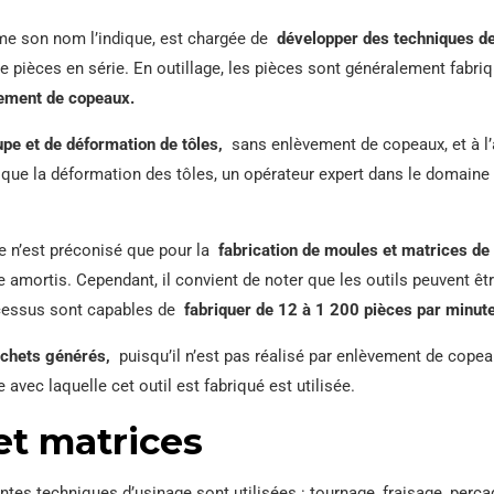
omme son nom l’indique, est chargée de
développer des techniques de
 pièces en série. En outillage, les pièces sont généralement fabriq
ement de copeaux.
upe et de déformation de tôles,
sans enlèvement de copeaux, et à l’
i que la déformation des tôles, un opérateur expert dans le domaine 
ge n’est préconisé que pour la
fabrication de moules et matrices de 
e amortis. Cependant, il convient de noter que les outils peuvent ê
ocessus sont capables de
fabriquer de 12 à 1 200 pièces par minute
échets générés,
puisqu’il n’est pas réalisé par enlèvement de copea
 avec laquelle cet outil est fabriqué est utilisée.
et matrices
entes techniques d’usinage sont utilisées : tournage, fraisage, perça