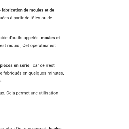
 fabrication de moules et de
uées à partir de tôles ou de
aide d’outils appelés
moules et
est requis ; Cet opérateur est
pièces en série,
car ce n’est
tre fabriqués en quelques minutes,
.
ux. Cela permet une utilisation
ge, etc. ; De tous ceux-ci,
le plus