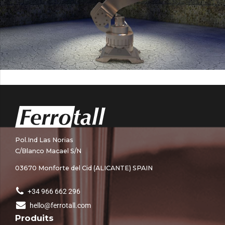
Pol.Ind Las Norias
C/Blanco Macael S/N
03670 Monforte del Cid (ALICANTE) SPAIN
+34 966 662 296
hello@ferrotall.com
Produits