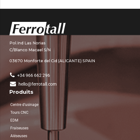
Pol.Ind Las Norias
C/Blanco Macael S/N
03670 Monforte del Cid (ALICANTE) SPAIN
+34 966 662 296
hello@ferrotall.com
Produits
Centre d’usinage
Tours CNC
EDM
Fraiseuses
Aléseuses