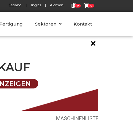
Español
Inglés
Alemán
0
0
 Fertigung
Sektoren
Kontakt
×
KAUF
NZEIGEN
MASCHINENLISTE