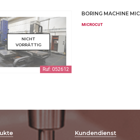
BORING MACHINE MI
MICROCUT
NICHT
VORRÄTTIG
Ruf: 052612
ukte
Kundendienst