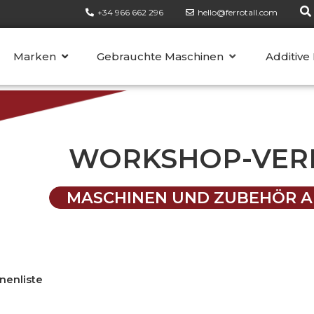
+34 966 662 296
hello@ferrotall.com
KATEGORIEN
Marken
Gebrauchte Maschinen
Additive
WORKSHOP-VER
MASCHINEN UND ZUBEHÖR A
nenliste