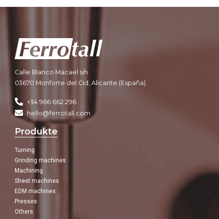
Calle Blanco Macael s/n
03670 Monforte del Cid, Alicante (España)
+34 966 662 296
hello@ferrotall.com
Produkte
Turning
Grinding machines
Machining
Sheet machines
EDM machines
Presses
Others