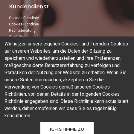
Kundendienst
Cookies-Richtlinie
Cookies-Richtlinie
Rechtsberatung
Qualitätsrichtlinie
Wir nutzen unsere eigenen Cookies- und Fremden-Cookies
Folge uns
auf unseren Websites, um die Daten der Sitzung zu
speichern und wiederherzustellen und Ihre Präferenzen,
In unseren sozialen Netzwerken:
maßgeschneiderte Benutzererfahrung zu verfolgen und
Statistiken der Nutzung der Website zu erhalten. Wenn Sie
unsere Seiten durchsuchen, akzeptieren Sie die
Verwendung von Cookies gemäß unseren Cookies-
Blog
Richtlinien, von denen Details in der folgenden Cookies-
Richtlinie angegeben sind. Diese Richtlinie kann aktualisiert
werden, daher empfehlen wir, dass Sie es regelmäßig
konsultieren.
© 2026 Ferrotall Máquinas Herramienta
ICH STIMME ZU
CNC
Marken
Gebrauchte Maschinen
Additive Fertigung