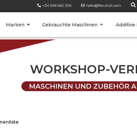
+34 966 662 296
hello@ferrotall.com
KATEGORIEN
Marken
Gebrauchte Maschinen
Additive
WORKSHOP-VER
MASCHINEN UND ZUBEHÖR A
nenliste