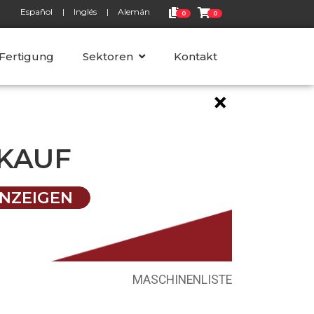
Español
Inglés
Alemán
0
0
 Fertigung
Sektoren
Kontakt
×
KAUF
NZEIGEN
MASCHINENLISTE