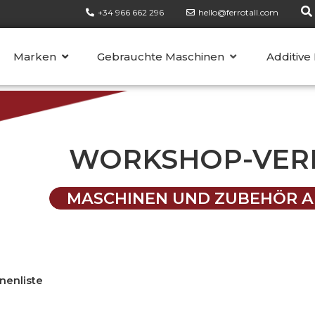
+34 966 662 296
hello@ferrotall.com
KATEGORIEN
Marken
Gebrauchte Maschinen
Additive
WORKSHOP-VER
MASCHINEN UND ZUBEHÖR A
nenliste