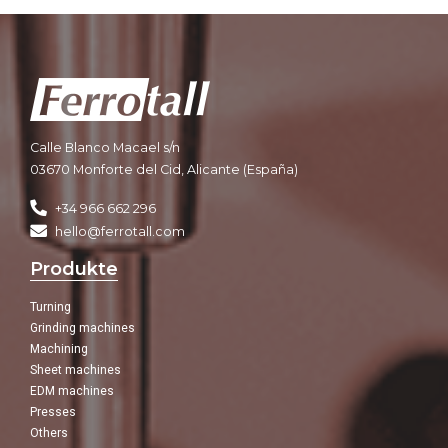
Calle Blanco Macael s/n
03670 Monforte del Cid, Alicante (España)
+34 966 662 296
hello@ferrotall.com
Produkte
Turning
Grinding machines
Machining
Sheet machines
EDM machines
Presses
Others