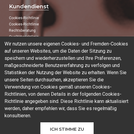
Kundendienst
Cookies-Richtlinie
Cookies-Richtlinie
Rechtsberatung
Qualitätsrichtlinie
Wir nutzen unsere eigenen Cookies- und Fremden-Cookies
Folge uns
auf unseren Websites, um die Daten der Sitzung zu
speichern und wiederherzustellen und Ihre Präferenzen,
In unseren sozialen Netzwerken:
maßgeschneiderte Benutzererfahrung zu verfolgen und
Statistiken der Nutzung der Website zu erhalten. Wenn Sie
unsere Seiten durchsuchen, akzeptieren Sie die
Verwendung von Cookies gemäß unseren Cookies-
Blog
Richtlinien, von denen Details in der folgenden Cookies-
Richtlinie angegeben sind. Diese Richtlinie kann aktualisiert
werden, daher empfehlen wir, dass Sie es regelmäßig
konsultieren.
© 2026 Ferrotall Máquinas Herramienta
ICH STIMME ZU
CNC
Marken
Gebrauchte Maschinen
Additive Fertigung